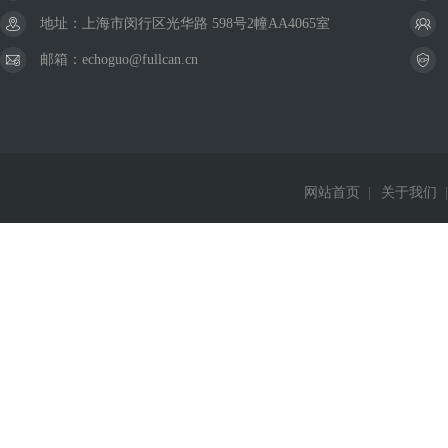
地址：上海市闵行区光华路 598号2幢AA4065室
邮箱：echoguo@fullcan.cn
网站首页
|
关于我们
|