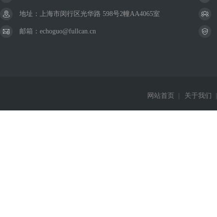
地址：上海市闵行区光华路 598号2幢AA4065室
邮箱：echoguo@fullcan.cn
网站首页
|
关于我们
|