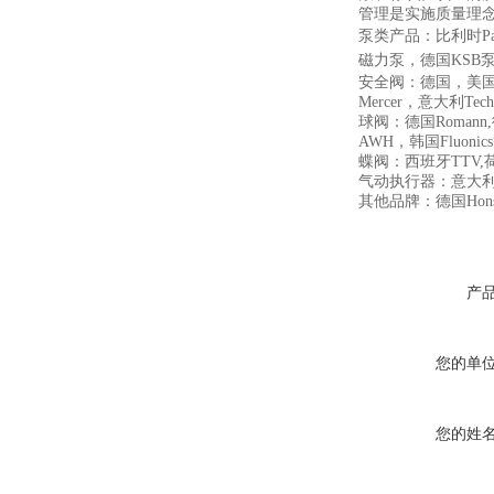
管理是实施质量理
泵类产品：比利时Pac
磁力泵，德国KSB
安全阀：德国，美国Cros
Mercer，意大利Tech
球阀：德国Romann,德
AWH，韩国Fluonic
蝶阀：西班牙TTV,荷兰Wo
气动执行器：意大利AirT
其他品牌：德国Honsb
产
您的单
您的姓